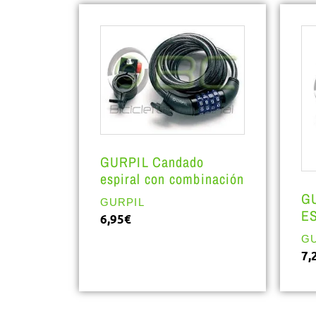
GURPIL Candado
espiral con combinación
G
GURPIL
ES
6,95
€
GU
7,