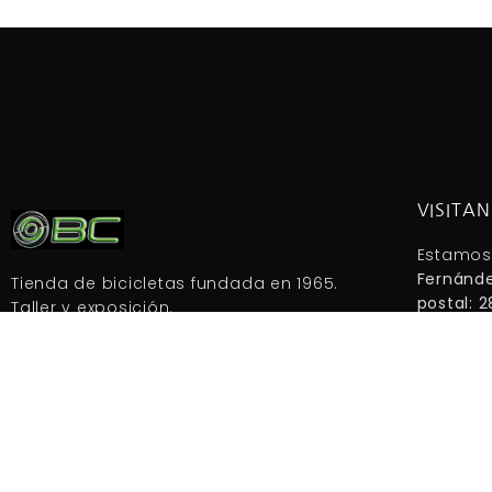
VISITA
Estamos
Fernánde
Tienda de bicicletas fundada en 1965.
postal: 
Taller y exposición.
Metro: El
Autobuses
Política de cookies
Coorden
Información legal
3°39'27.2