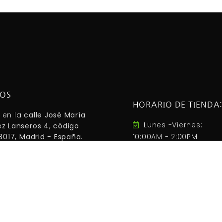
NOS
HORARIO DE TIENDA
 en la
calle José María
Lunes -Viernes:
z Lanseros 4, código
28017, Madrid - España
.
10:00AM - 2:00PM
 carmen (línea 5 ).
5:00PM - 20:00PM
 EMT: 110, 210, 38, 146
Sábados-Domigos 
adas GPS:
40°25'53.1"N
Cerrado
"W / (40.431417, -3.657556)