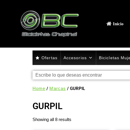
Inicio
Ofertas
Accesorios
Bicicletas Muj
Home
/
Marcas
/ GURPIL
GURPIL
Showing all 8 results