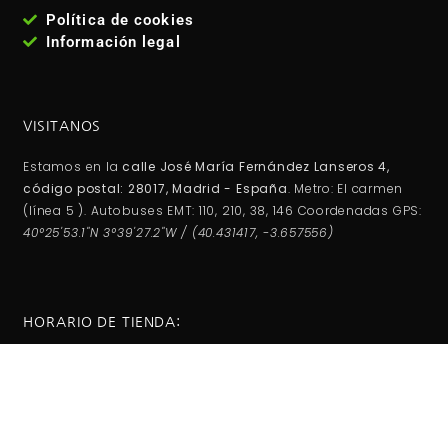
Política de cookies
Información legal
VISITANOS
Estamos en la
calle José María Fernández Lanseros 4,
código postal: 28017, Madrid - España
. Metro: El carmen
(línea 5 ). Autobuses EMT: 110, 210, 38, 146 Coordenadas GPS:
40°25'53.1"N 3°39'27.2"W / (40.431417, -3.657556)
HORARIO DE TIENDA:
Lunes -Viernes:
10:00AM - 2:00PM
5:00PM - 20:00PM
Sábados-Domigos :