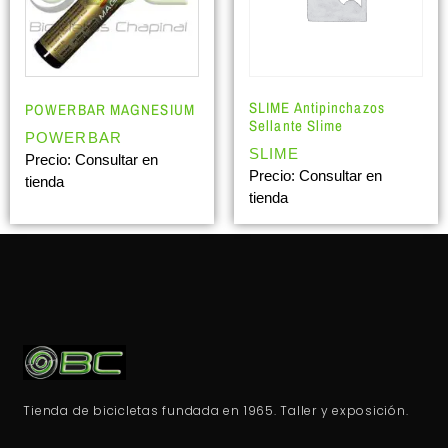
SLIME Antipinchazos
POWERBAR MAGNESIUM
Sellante Slime
POWERBAR
SLIME
Precio: Consultar en
Precio: Consultar en
tienda
tienda
Tienda de bicicletas fundada en 1965. Taller y exposición.