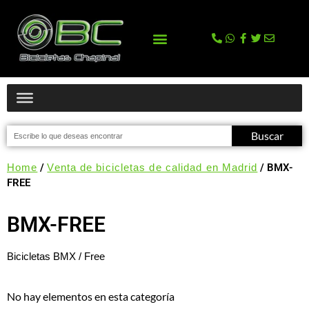
La tienda
Comprar en Tienda Online
Buscar
Home
/
Venta de bicicletas de calidad en Madrid
/ BMX-
FREE
BMX-FREE
Bicicletas BMX / Free
No hay elementos en esta categoría