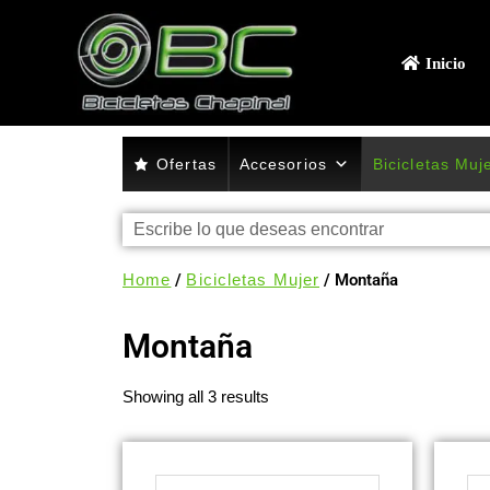
Inicio
Ofertas
Accesorios
Bicicletas Muj
Home
/
Bicicletas Mujer
/ Montaña
Montaña
Showing all 3 results