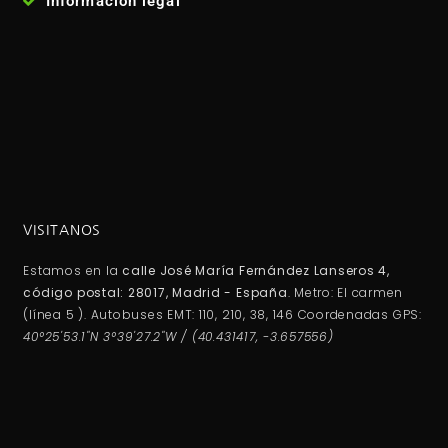
Información legal
VISITANOS
Estamos en la
calle José María Fernández Lanseros 4,
código postal: 28017, Madrid - España
. Metro: El carmen
(línea 5 ). Autobuses EMT: 110, 210, 38, 146 Coordenadas GPS:
40°25'53.1"N 3°39'27.2"W / (40.431417, -3.657556)