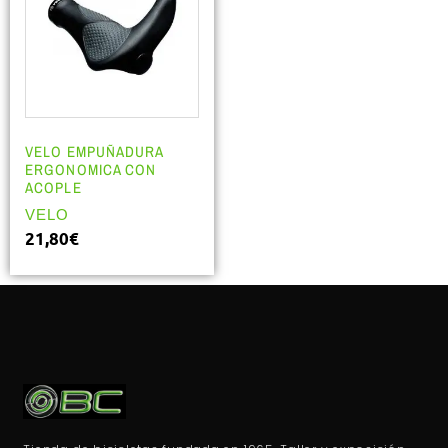
VELO EMPUÑADURA
ERGONOMICA CON
ACOPLE
VELO
21,80
€