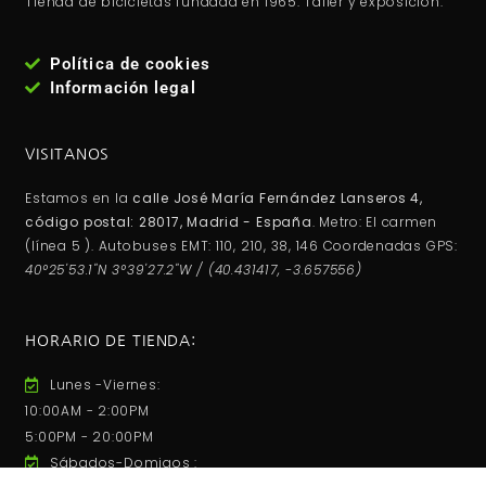
Tienda de bicicletas fundada en 1965. Taller y exposición.
Política de cookies
Información legal
VISITANOS
Estamos en la
calle José María Fernández Lanseros 4,
código postal: 28017, Madrid - España
. Metro: El carmen
(línea 5 ). Autobuses EMT: 110, 210, 38, 146 Coordenadas GPS:
40°25'53.1"N 3°39'27.2"W / (40.431417, -3.657556)
HORARIO DE TIENDA:
Lunes -Viernes:
10:00AM - 2:00PM
5:00PM - 20:00PM
Sábados-Domigos :