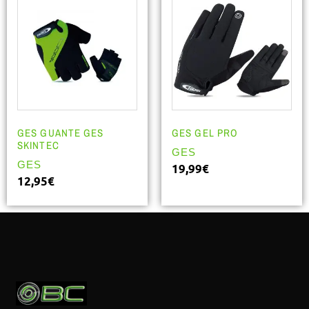
GES GUANTE GES
GES GEL PRO
SKINTEC
GES
GES
19,99
€
12,95
€