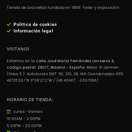
Tienda de bicicletas fundada en 1965. Taller y exposición.
Política de cookies
Información legal
VISITANOS
Estamos en la
calle José María Fernández Lanseros 4,
código postal: 28017, Madrid - España
. Metro: El carmen
(línea 5 ). Autobuses EMT: 110, 210, 38, 146 Coordenadas GPS:
40°25'53.1"N 3°39'27.2"W / (40.431417, -3.657556)
HORARIO DE TIENDA:
Lunes -Viernes:
10:00AM - 2:00PM
5:00PM - 20:00PM