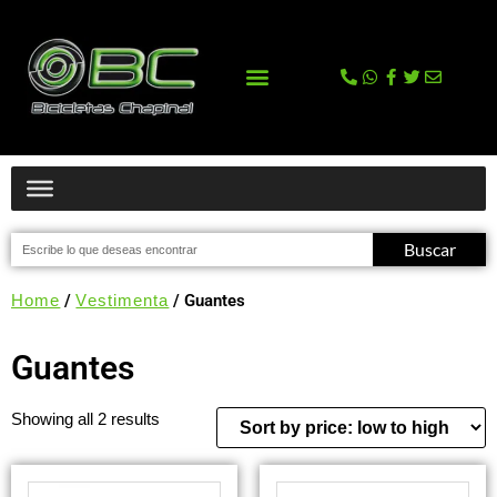
La tienda
Comprar en Tienda Online
Buscar
Home
/
Vestimenta
/ Guantes
Guantes
Showing all 2 results