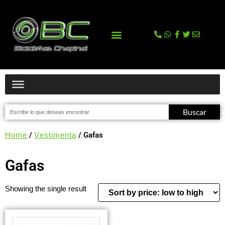
La tienda
Comprar en Tienda Online
Buscar
Home
/
Vestimenta
/ Gafas
Gafas
Showing the single result