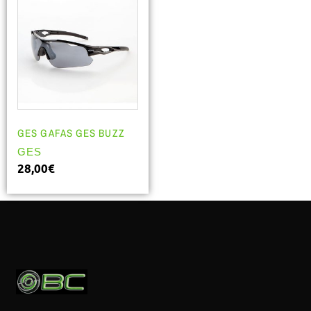
GES GAFAS GES BUZZ
GES
28,00
€