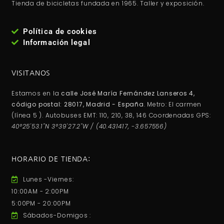
Tienda de bicicletas fundada en 1965. Taller y exposición.
Política de cookies
Información legal
VISITANOS
Estamos en la
calle José María Fernández Lanseros 4,
código postal: 28017, Madrid - España
. Metro: El carmen
(línea 5 ). Autobuses EMT: 110, 210, 38, 146 Coordenadas GPS:
40°25'53.1"N 3°39'27.2"W / (40.431417, -3.657556)
HORARIO DE TIENDA:
Lunes -Viernes:
10:00AM - 2:00PM
5:00PM - 20:00PM
Sábados-Domigos :