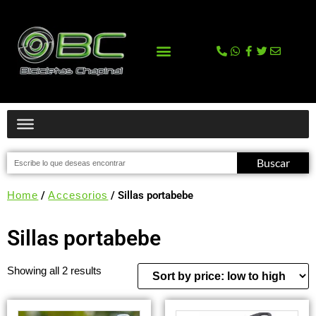
La tienda
Comprar en Tienda Online
Buscar
Home
/
Accesorios
/ Sillas portabebe
Sillas portabebe
Showing all 2 results