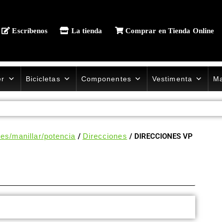
Escríbenos
La tienda
Comprar en Tienda Online
er
Bicicletas
Componentes
Vestimenta
Ma
nes/manillar/potencia
/
Direcciones
/ DIRECCIONES VP