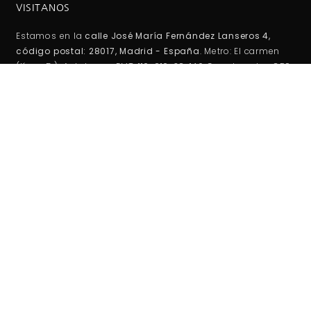
VISITANOS
Estamos en la
calle José María Fernández Lanseros 4,
código postal: 28017, Madrid - España
. Metro: El carmen
(línea 5 ). Autobuses EMT: 110, 210, 38, 146 Coordenadas GPS:
40°25'53.1"N 3°39'27.2"W / (40.431417, -3.657556)
HORARIO DE TIENDA:
Lunes -Viernes:
10:00AM - 2:00PM
5:00PM - 20:00PM
Sábados-Domigos :
Cerrado