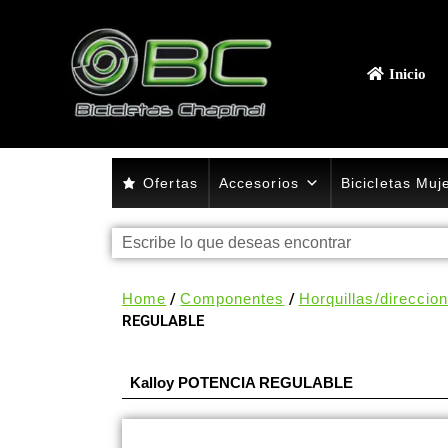
Inicio
Ofertas
Accesorios
Bicicletas Muj
Home
/
Componentes
/
Horquillas/direccio
REGULABLE
Kalloy POTENCIA REGULABLE