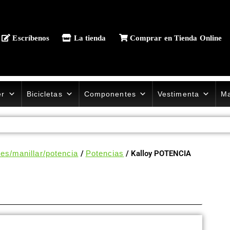
Escríbenos
La tienda
Comprar en Tienda Online
er
Bicicletas
Componentes
Vestimenta
Ma
nes/manillar/potencia
/
Potencias
/ Kalloy POTENCIA