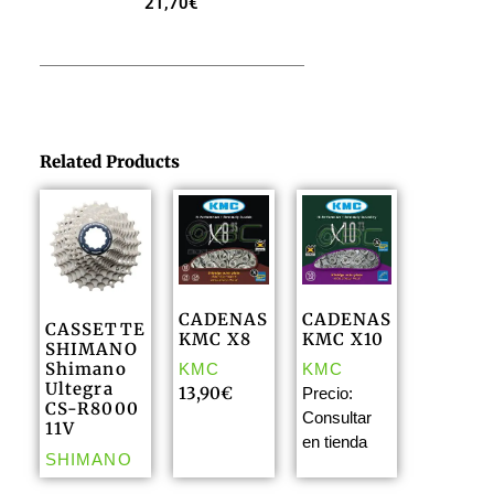
21,70
€
Related Products
CADENAS
CADENAS
CASSETTE
KMC X8
KMC X10
SHIMANO
Shimano
KMC
KMC
Ultegra
13,90
€
Precio:
CS-R8000
Consultar
11V
en tienda
SHIMANO