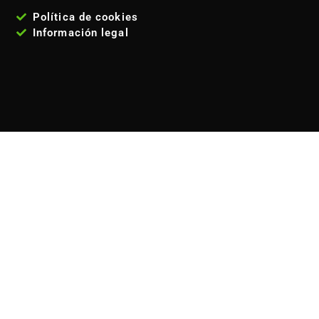
Política de cookies
Información legal
VISITANOS
Estamos en la
calle José María Fernández Lanseros 4,
código postal: 28017, Madrid - España
. Metro: El carmen
(línea 5 ). Autobuses EMT: 110, 210, 38, 146 Coordenadas GPS:
40°25'53.1"N 3°39'27.2"W / (40.431417, -3.657556)