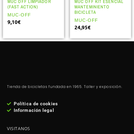
MUC OFF LIMPIADOR
MUC OFF KIT ESENCIAL
(FAST ACTION)
MANTEMINIENTO
BICICLETA
MUC-OFF
MUC-OFF
9,10
€
24,95
€
Tienda de bicicletas fundada en 1965. Taller y exposición.
Política de cookies
Información legal
VISITANOS