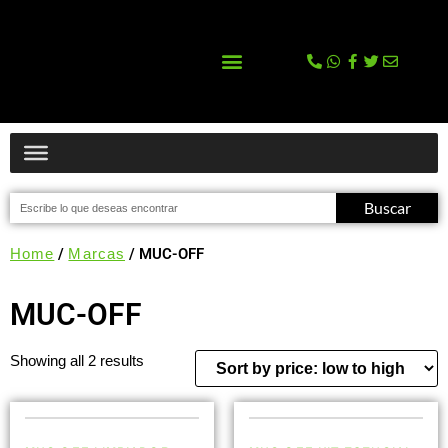
La tienda
Comprar en Tienda Online
Buscar
Home
/
Marcas
/ MUC-OFF
MUC-OFF
Showing all 2 results