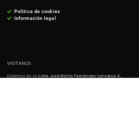
Política de cookies
Información legal
VISITANOS
Estamos en la
calle José María Fernández Lanseros 4,
código postal: 28017, Madrid - España
. Metro: El carmen
(línea 5 ). Autobuses EMT: 110, 210, 38, 146 Coordenadas GPS:
40°25'53.1"N 3°39'27.2"W / (40.431417, -3.657556)