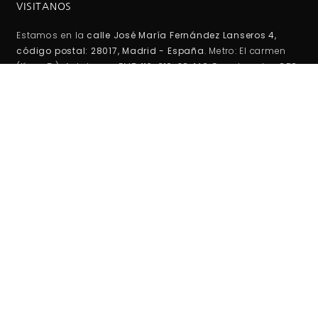
VISITANOS
Estamos en la
calle José María Fernández Lanseros 4,
código postal: 28017, Madrid - España
. Metro: El carmen
(línea 5 ). Autobuses EMT: 110, 210, 38, 146 Coordenadas GPS:
40°25'53.1"N 3°39'27.2"W / (40.431417, -3.657556)
HORARIO DE TIENDA:
Lunes -Viernes:
10:00AM - 2:00PM
5:00PM - 20:00PM
Sábados-Domigos :
Cerrado