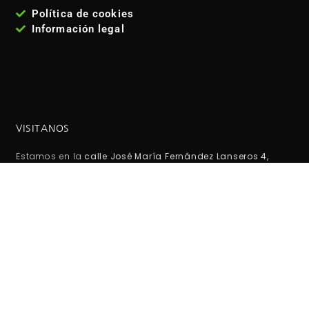
Política de cookies
Información legal
VISITANOS
Estamos en la
calle José María Fernández Lanseros 4,
código postal: 28017, Madrid - España
. Metro: El carmen
(línea 5 ). Autobuses EMT: 110, 210, 38, 146 Coordenadas GPS:
40°25'53.1"N 3°39'27.2"W / (40.431417, -3.657556)
HORARIO DE TIENDA: