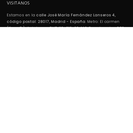
VISITANOS
Estamos en la
calle José María Fernández Lanseros 4,
código postal: 28017, Madrid - España
. Metro: El carmen
(línea 5 ). Autobuses EMT: 110, 210, 38, 146 Coordenadas GPS:
40°25'53.1"N 3°39'27.2"W / (40.431417, -3.657556)
HORARIO DE TIENDA:
Lunes -Viernes:
10:00AM - 2:00PM
5:00PM - 20:00PM
Sábados-Domigos :
Cerrado