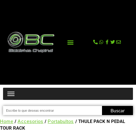
La tienda
Comprar en Tienda Online
Buscar
Home
/
Accesorios
/
Portabultos
/ THULE PACK N PEDAL
TOUR RACK