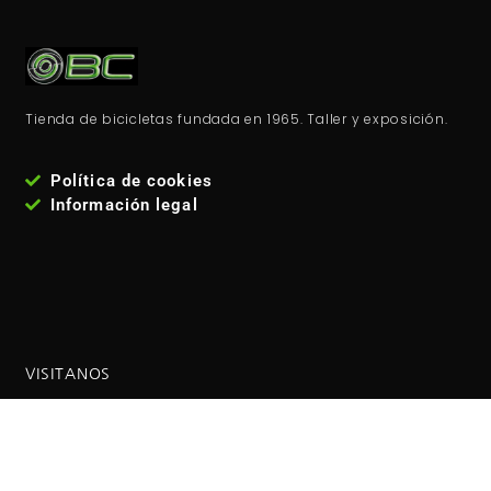
Tienda de bicicletas fundada en 1965. Taller y exposición.
Política de cookies
Información legal
VISITANOS
Estamos en la
calle José María Fernández Lanseros 4,
código postal: 28017, Madrid - España
. Metro: El carmen
(línea 5 ). Autobuses EMT: 110, 210, 38, 146 Coordenadas GPS:
40°25'53.1"N 3°39'27.2"W / (40.431417, -3.657556)