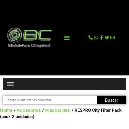
La tienda
Comprar en Tienda Online
Buscar
Home
/
Accesorios
/
Mascarillas
/ RESPRO City Filter Pack
(pack 2 unidades)