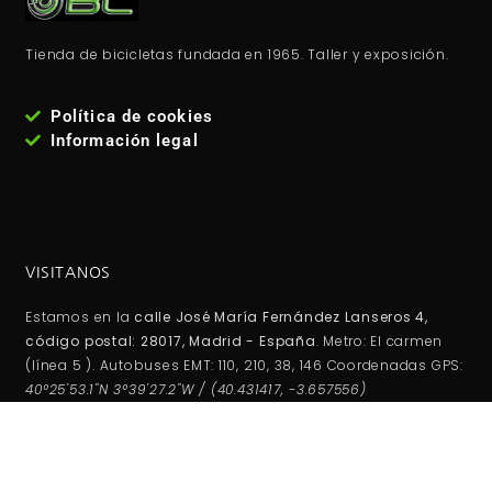
Tienda de bicicletas fundada en 1965. Taller y exposición.
Política de cookies
Información legal
VISITANOS
Estamos en la
calle José María Fernández Lanseros 4,
código postal: 28017, Madrid - España
. Metro: El carmen
(línea 5 ). Autobuses EMT: 110, 210, 38, 146 Coordenadas GPS:
40°25'53.1"N 3°39'27.2"W / (40.431417, -3.657556)