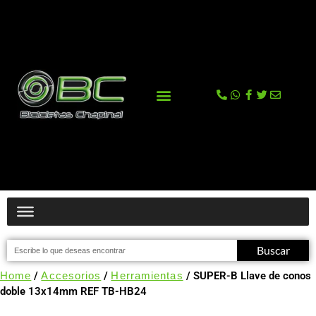
La tienda
Comprar en Tienda Online
Buscar
Home
/
Accesorios
/
Herramientas
/ SUPER-B Llave de conos
doble 13x14mm REF TB-HB24