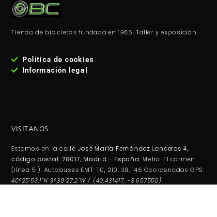
Tienda de bicicletas fundada en 1965. Taller y exposición.
Política de cookies
Información legal
VISITANOS
Estamos en la
calle José María Fernández Lanseros 4,
código postal: 28017, Madrid - España
. Metro: El carmen
(línea 5 ). Autobuses EMT: 110, 210, 38, 146 Coordenadas GPS:
40°25'53.1"N 3°39'27.2"W / (40.431417, -3.657556)