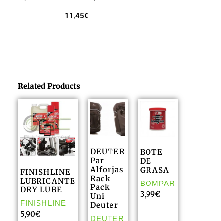
11,45
€
Related Products
DEUTER
BOTE
Par
DE
Alforjas
GRASA
FINISHLINE
Rack
LUBRICANTE
BOMPAR
Pack
DRY LUBE
3,99
€
Uni
FINISHLINE
Deuter
5,90
€
DEUTER