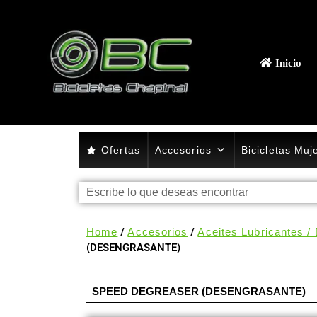
Inicio
Ofertas
Accesorios
Bicicletas Muj
Home
/
Accesorios
/
Aceites Lubricantes /
(DESENGRASANTE)
SPEED DEGREASER (DESENGRASANTE)