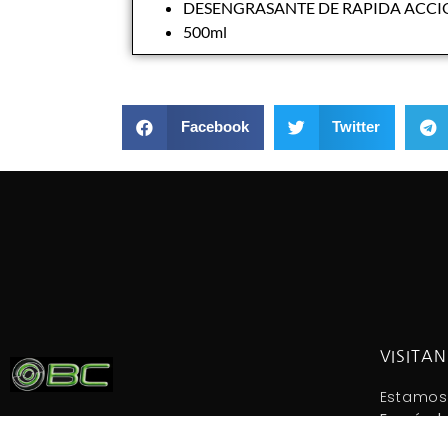
DESENGRASANTE DE RAPIDA ACC
500ml
Facebook
Twitter
VISITA
Estamos
Fernánde
Tienda de bicicletas fundada en 1965.
postal: 
Taller y exposición.