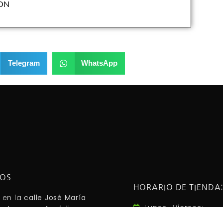
ION
Telegram
WhatsApp
NOS
HORARIO DE TIENDA
 en la
calle José María
Lunes -Viernes:
z Lanseros 4, código
28017, Madrid - España
.
10:00AM - 2:00PM