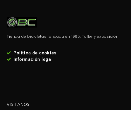
Tienda de bicicletas fundada en 1965. Taller y exposición.
Política de cookies
Información legal
VISITANOS
Estamos en la
calle José María Fernández Lanseros 4,
código postal: 28017, Madrid - España
. Metro: El carmen
(línea 5 ). Autobuses EMT: 110, 210, 38, 146 Coordenadas GPS: