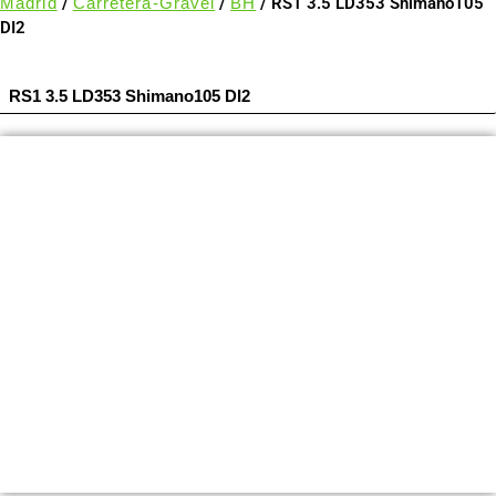
Madrid
/
Carretera-Gravel
/
BH
/ RS1 3.5 LD353 Shimano105
DI2
RS1 3.5 LD353 Shimano105 DI2