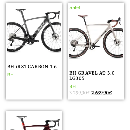
Sale!
BH iRS1 CARBON 1.6
BH GRAVEL AT 3.0
BH
LG305
BH
3.299,90
€
2.639,90
€