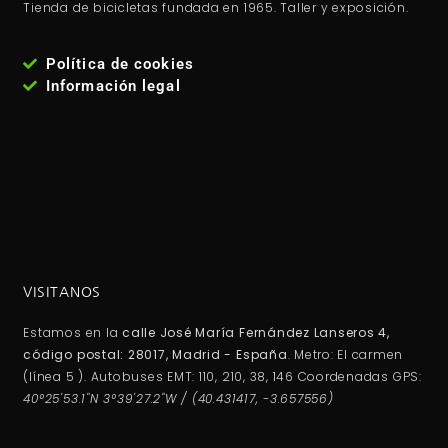
Tienda de bicicletas fundada en 1965. Taller y exposición.
Política de cookies
Información legal
VISITANOS
Estamos en la
calle José María Fernández Lanseros 4,
código postal: 28017, Madrid - España
. Metro: El carmen
(línea 5 ). Autobuses EMT: 110, 210, 38, 146 Coordenadas GPS:
40°25'53.1"N 3°39'27.2"W / (40.431417, -3.657556)