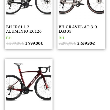
BH IRS1 1.2
BH GRAVEL AT 3.0
ALUMINIO EC126
LG305
BH
BH
4.299,00
€
3.799,00
€
3.299,90
€
2.639,90
€