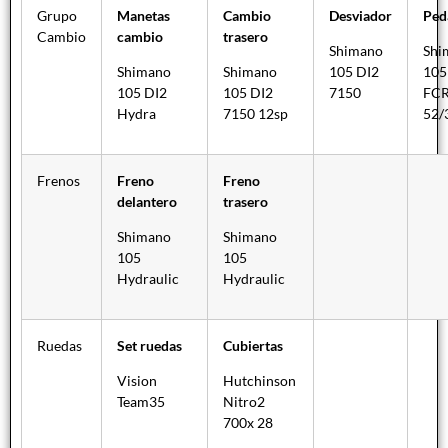
Grupo
Manetas
Cambio
Desviador
Ped
Cambio
cambio
trasero
Shimano
Shi
Shimano
Shimano
105 DI2
105
105 DI2
105 DI2
7150
FC
Hydra
7150 12sp
52/
Frenos
Freno
Freno
delantero
trasero
Shimano
Shimano
105
105
Hydraulic
Hydraulic
Ruedas
Set ruedas
Cubiertas
Vision
Hutchinson
Team35
Nitro2
700x 28