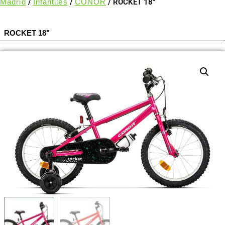
Madrid
/
Infantiles
/
CONOR
/ ROCKET 18″
ROCKET 18"