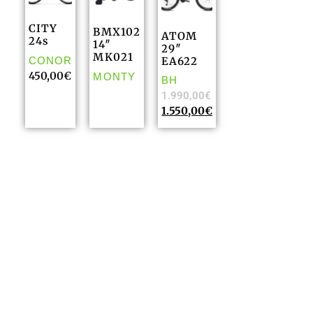
CITY
BMX102
ATOM
24s
14″
29″
MK021
CONOR
EA622
450,00
€
MONTY
BH
1.990,00
€
1.550,00
€