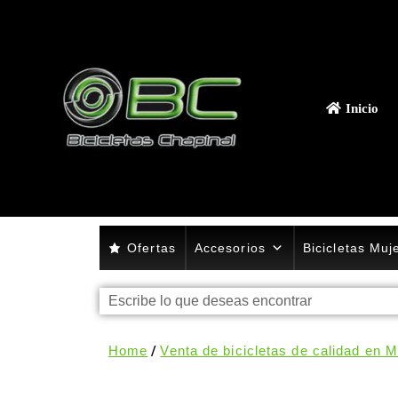
Inicio
Ofertas
Accesorios
Bicicletas Muj
Home
/
Venta de bicicletas de calidad en M