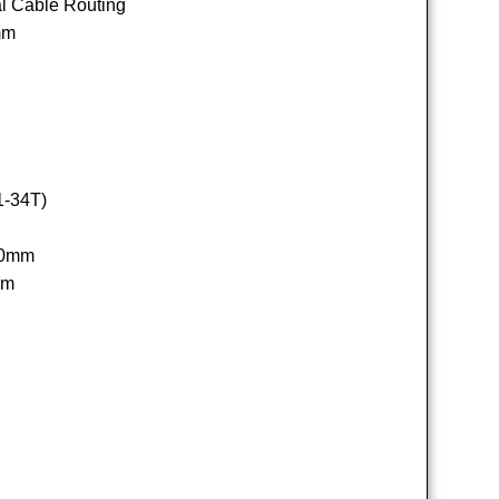
al Cable Routing
mm
1-34T)
80mm
mm