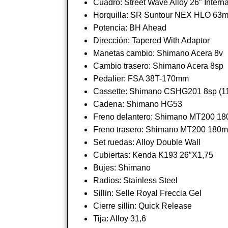
Cuadro: Street Wave Alloy 26″ Intern
Horquilla: SR Suntour NEX HLO 63
Potencia: BH Ahead
Dirección: Tapered With Adaptor
Manetas cambio: Shimano Acera 8v
Cambio trasero: Shimano Acera 8sp
Pedalier: FSA 38T-170mm
Cassette: Shimano CSHG201 8sp (1
Cadena: Shimano HG53
Freno delantero: Shimano MT200 1
Freno trasero: Shimano MT200 180
Set ruedas: Alloy Double Wall
Cubiertas: Kenda K193 26″X1,75
Bujes: Shimano
Radios: Stainless Steel
Sillin: Selle Royal Freccia Gel
Cierre sillin: Quick Release
Tija: Alloy 31,6