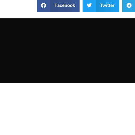
Facebook
Twitter
VISITA
Estamos
Fernánde
Tienda de bicicletas fundada en 1965.
postal: 
Taller y exposición.
Metro: El
Autobuses
Política de cookies
Coorden