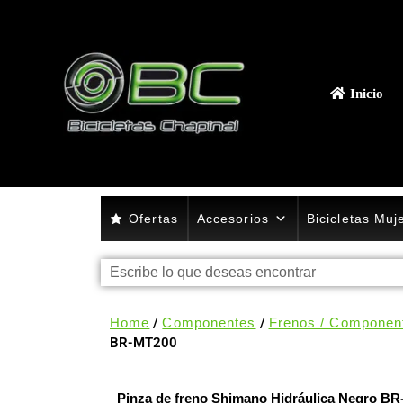
Inicio
Ofertas
Accesorios
Bicicletas Muj
Home
/
Componentes
/
Frenos / Componen
BR-MT200
Pinza de freno Shimano Hidráulica Negro B