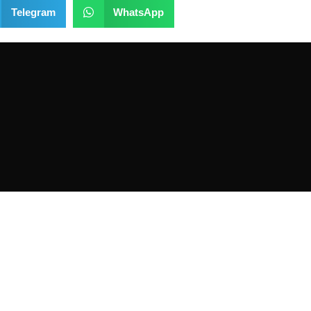
Telegram
WhatsApp
NOS
HORARIO DE TIENDA
 en la
calle José María
Lunes -Viernes:
z Lanseros 4, código
28017, Madrid - España
.
10:00AM - 2:00PM
 carmen (línea 5 ).
5:00PM - 20:00PM
 EMT: 110, 210, 38, 146
Sábados-Domigos 
adas GPS:
40°25'53.1"N