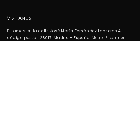
VISITANOS
Estamos en la
calle José María Fernández Lanseros 4,
código postal: 28017, Madrid - España
. Metro: El carmen
(línea 5 ). Autobuses EMT: 110, 210, 38, 146 Coordenadas GPS:
40°25'53.1"N 3°39'27.2"W / (40.431417, -3.657556)
HORARIO DE TIENDA:
Lunes -Viernes:
10:00AM - 2:00PM
5:00PM - 20:00PM
Sábados-Domigos :
Cerrado