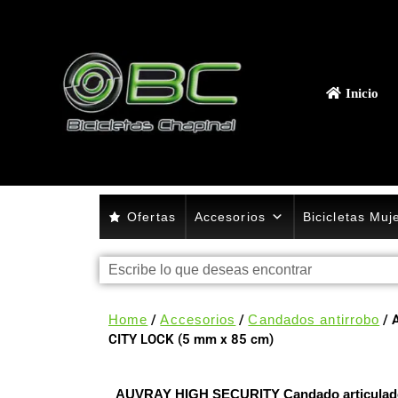
Inicio
Ofertas
Accesorios
Bicicletas Muj
Home
/
Accesorios
/
Candados antirrobo
/ 
CITY LOCK (5 mm x 85 cm)
AUVRAY HIGH SECURITY Candado articulad