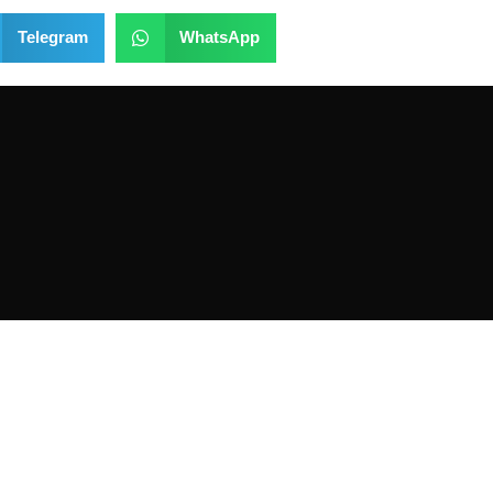
Telegram
WhatsApp
NOS
HORARIO DE TIENDA
 en la
calle José María
Lunes -Viernes:
z Lanseros 4, código
28017, Madrid - España
.
10:00AM - 2:00PM
 carmen (línea 5 ).
5:00PM - 20:00PM
 EMT: 110, 210, 38, 146
Sábados-Domigos 