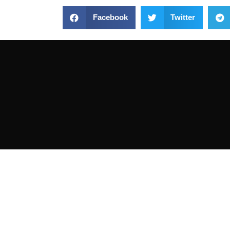
Facebook
Twitter
VISITA
Estamos
Fernánde
Tienda de bicicletas fundada en 1965.
postal: 
Taller y exposición.
Metro: El
Autobuses