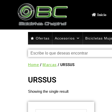
Inicio
Ofertas
Accesorios
Bicicletas Muj
Home
/
Marcas
/ URSSUS
URSSUS
Showing the single result