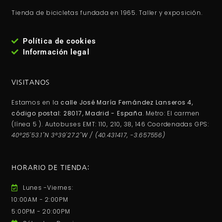
Tienda de bicicletas fundada en 1965. Taller y exposición.
Política de cookies
Información legal
VISITANOS
Estamos en la
calle José María Fernández Lanseros 4,
código postal: 28017, Madrid - España
. Metro: El carmen
(línea 5 ). Autobuses EMT: 110, 210, 38, 146 Coordenadas GPS:
40°25'53.1"N 3°39'27.2"W / (40.431417, -3.657556)
HORARIO DE TIENDA:
Lunes -Viernes:
10:00AM - 2:00PM
5:00PM - 20:00PM