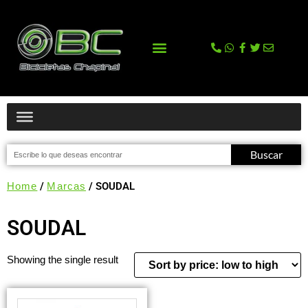
La tienda
Comprar en Tienda Online
Buscar
Home
/
Marcas
/ SOUDAL
SOUDAL
Showing the single result