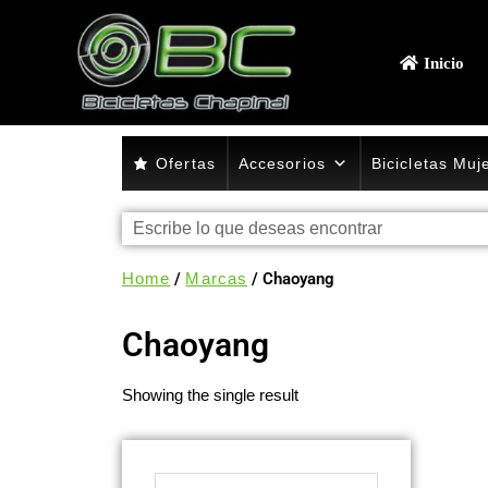
Inicio
Ofertas
Accesorios
Bicicletas Muj
Home
/
Marcas
/ Chaoyang
Chaoyang
Showing the single result