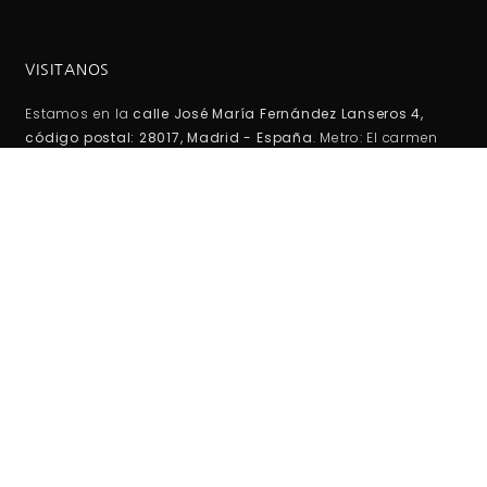
VISITANOS
Estamos en la
calle José María Fernández Lanseros 4,
código postal: 28017, Madrid - España
. Metro: El carmen
(línea 5 ). Autobuses EMT: 110, 210, 38, 146 Coordenadas GPS:
40°25'53.1"N 3°39'27.2"W / (40.431417, -3.657556)
HORARIO DE TIENDA:
Lunes -Viernes:
10:00AM - 2:00PM
5:00PM - 20:00PM
Sábados-Domigos :
Cerrado