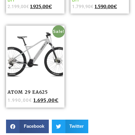
1.925,00
€
1.590,00
€
2.199,00
€
1.799,90
€
Sale!
ATOM 29 EA625
1.695,00
€
1.990,00
€
Facebook
Twitter