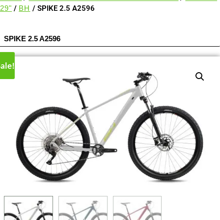
29"
/
BH
/ SPIKE 2.5 A2596
SPIKE 2.5 A2596
ale!