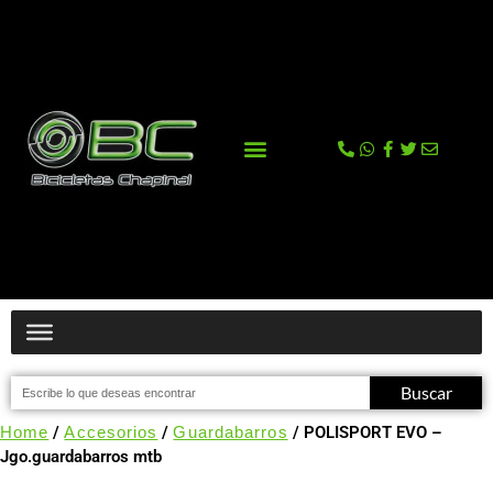
La tienda
Comprar en Tienda Online
Buscar
Home
/
Accesorios
/
Guardabarros
/ POLISPORT EVO –
Jgo.guardabarros mtb