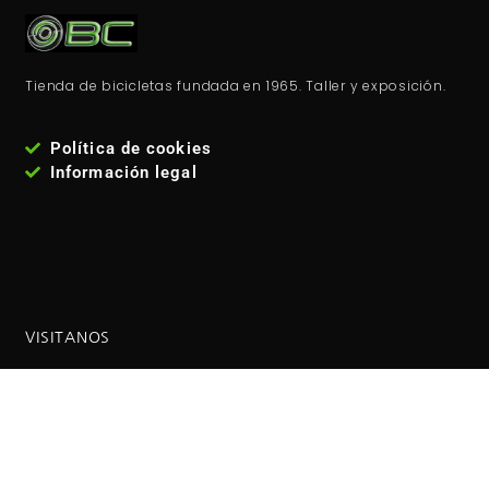
Tienda de bicicletas fundada en 1965. Taller y exposición.
Política de cookies
Información legal
VISITANOS
Estamos en la
calle José María Fernández Lanseros 4,
código postal: 28017, Madrid - España
. Metro: El carmen
(línea 5 ). Autobuses EMT: 110, 210, 38, 146 Coordenadas GPS:
40°25'53.1"N 3°39'27.2"W / (40.431417, -3.657556)