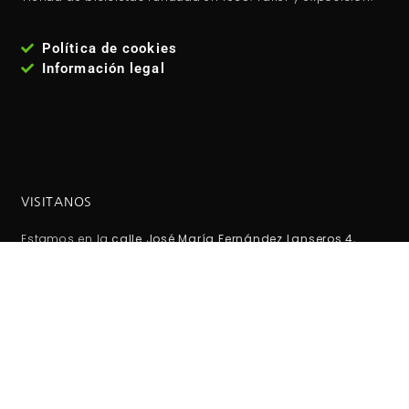
Política de cookies
Información legal
VISITANOS
Estamos en la
calle José María Fernández Lanseros 4,
código postal: 28017, Madrid - España
. Metro: El carmen
(línea 5 ). Autobuses EMT: 110, 210, 38, 146 Coordenadas GPS:
40°25'53.1"N 3°39'27.2"W / (40.431417, -3.657556)