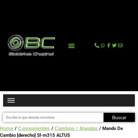
La tienda
Comprar en Tienda Online
Buscar
Home
/
Componentes
/
Cambios / Mandos
/ Mando De
Cambio [derecho] Sl-m315 ALTUS