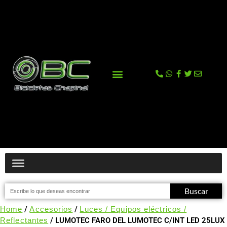
La tienda
Comprar en Tienda Online
Buscar
Home
/
Accesorios
/
Luces / Equipos eléctricos /
Reflectantes
/ LUMOTEC FARO DEL LUMOTEC C/INT LED 25LUX