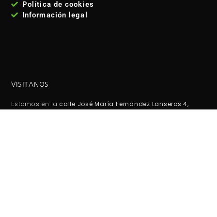
Política de cookies
Información legal
VISITANOS
Estamos en la
calle José María Fernández Lanseros 4,
código postal: 28017, Madrid - España
. Metro: El carmen
(línea 5 ). Autobuses EMT: 110, 210, 38, 146 Coordenadas GPS:
40°25'53.1"N 3°39'27.2"W / (40.431417, -3.657556)
HORARIO DE TIENDA: