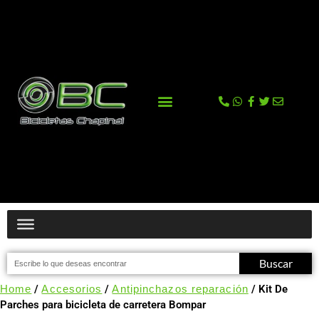
La tienda
Comprar en Tienda Online
Buscar
Home
/
Accesorios
/
Antipinchazos reparación
/ Kit De
Parches para bicicleta de carretera Bompar