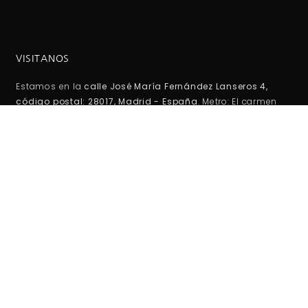
VISITANOS
Estamos en la
calle José María Fernández Lanseros 4,
código postal: 28017, Madrid - España
. Metro: El carmen
(línea 5 ). Autobuses EMT: 110, 210, 38, 146 Coordenadas GPS:
40°25'53.1"N 3°39'27.2"W / (40.431417, -3.657556)
HORARIO DE TIENDA:
Lunes -Viernes:
10:00AM - 2:00PM
5:00PM - 20:00PM
Sábados-Domigos :