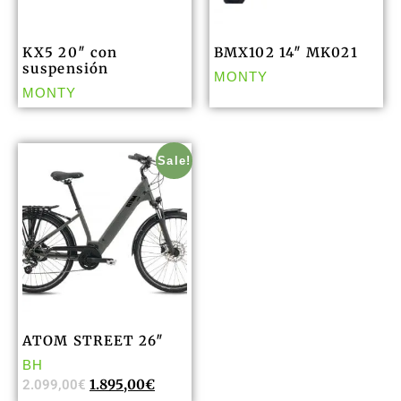
KX5 20″ con
BMX102 14″ MK021
suspensión
MONTY
MONTY
Sale!
ATOM STREET 26″
BH
1.895,00
€
2.099,00
€