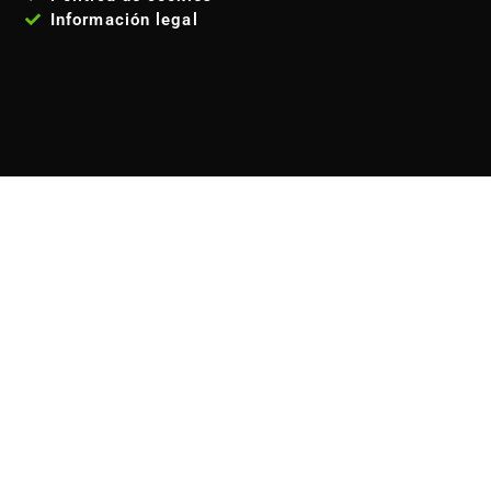
Información legal
VISITANOS
Estamos en la
calle José María Fernández Lanseros 4,
código postal: 28017, Madrid - España
. Metro: El carmen
(línea 5 ). Autobuses EMT: 110, 210, 38, 146 Coordenadas GPS:
40°25'53.1"N 3°39'27.2"W / (40.431417, -3.657556)