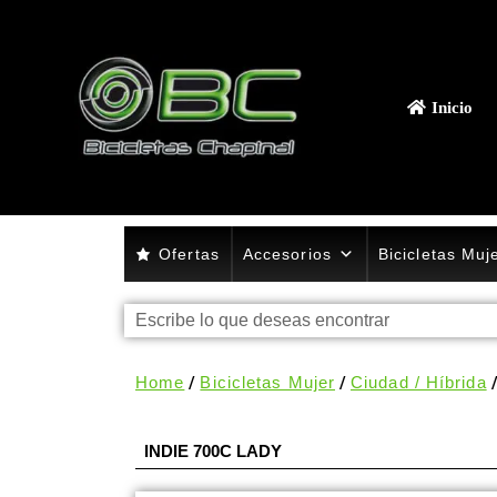
Inicio
Ofertas
Accesorios
Bicicletas Muj
Home
/
Bicicletas Mujer
/
Ciudad / Híbrida
INDIE 700C LADY