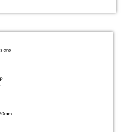
rsions
sp
p
 160mm