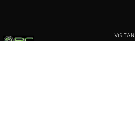
VISITA
Estamos
Fernánde
Tienda de bicicletas fundada en 1965.
postal: 
Taller y exposición.
Metro: El
Autobuses
Política de cookies
Coorden
Información legal
3°39'27.2