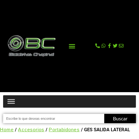
La tienda
Comprar en Tienda Online
Buscar
Home
/
Accesorios
/
Portabidones
/ GES SALIDA LATERAL