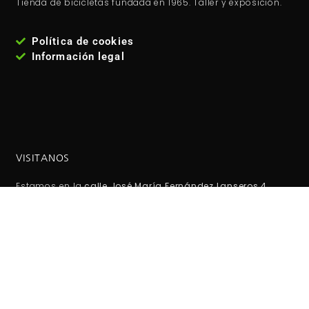
Tienda de bicicletas fundada en 1965. Taller y exposición.
Política de cookies
Información legal
VISITANOS
Estamos en la
calle José María Fernández Lanseros 4,
código postal: 28017, Madrid - España
. Metro: El carmen
(línea 5 ). Autobuses EMT: 110, 210, 38, 146 Coordenadas GPS:
40°25'53.1"N 3°39'27.2"W / (40.431417, -3.657556)