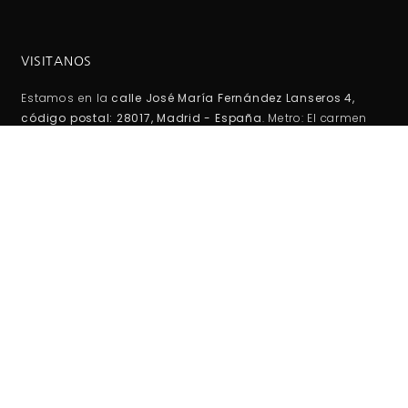
VISITANOS
Estamos en la
calle José María Fernández Lanseros 4,
código postal: 28017, Madrid - España
. Metro: El carmen
(línea 5 ). Autobuses EMT: 110, 210, 38, 146 Coordenadas GPS:
40°25'53.1"N 3°39'27.2"W / (40.431417, -3.657556)
HORARIO DE TIENDA:
Lunes -Viernes:
10:00AM - 2:00PM
5:00PM - 20:00PM
Sábados-Domigos :