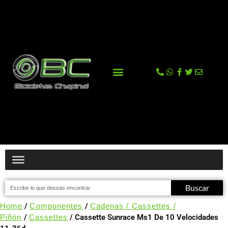
La tienda
Comprar en Tienda Online
Buscar
Home
/
Componentes
/
Cadenas / Cassettes /
Piñón
/
Cassettes
/ Cassette Sunrace Ms1 De 10 Velocidades