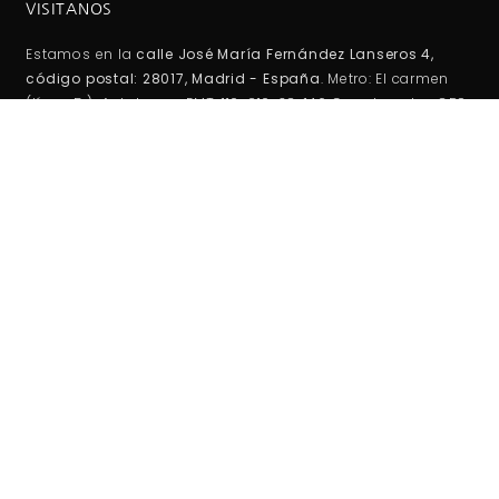
VISITANOS
Estamos en la
calle José María Fernández Lanseros 4,
código postal: 28017, Madrid - España
. Metro: El carmen
(línea 5 ). Autobuses EMT: 110, 210, 38, 146 Coordenadas GPS:
40°25'53.1"N 3°39'27.2"W / (40.431417, -3.657556)
HORARIO DE TIENDA:
Lunes -Viernes:
10:00AM - 2:00PM
5:00PM - 20:00PM
Sábados-Domigos :
Cerrado