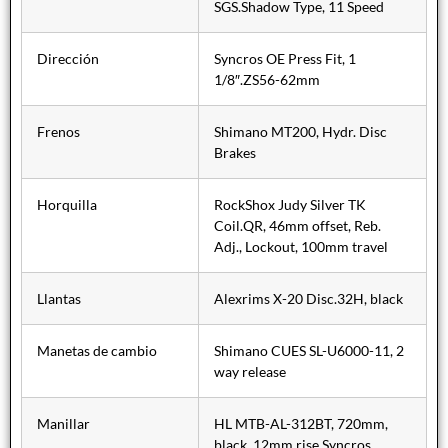
SGS.Shadow Type, 11 Speed
Dirección
Syncros OE Press Fit, 1
1/8″.ZS56-62mm
Frenos
Shimano MT200, Hydr. Disc
Brakes
Horquilla
RockShox Judy Silver TK
Coil.QR, 46mm offset, Reb.
Adj., Lockout, 100mm travel
Llantas
Alexrims X-20 Disc.32H, black
Manetas de cambio
Shimano CUES SL-U6000-11, 2
way release
Manillar
HL MTB-AL-312BT, 720mm,
black, 12mm rise.Syncros