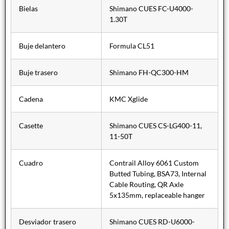
Bielas
Shimano CUES FC-U4000-
1.30T
Buje delantero
Formula CL51
Buje trasero
Shimano FH-QC300-HM
Cadena
KMC Xglide
Casette
Shimano CUES CS-LG400-11,
11-50T
Cuadro
Contrail Alloy 6061 Custom
Butted Tubing, BSA73, Internal
Cable Routing, QR Axle
5x135mm, replaceable hanger
Desviador trasero
Shimano CUES RD-U6000-