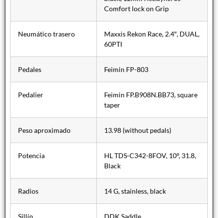
Comfort lock on Grip
Neumático trasero
Maxxis Rekon Race, 2.4″, DUAL,
60PTI
Pedales
Feimin FP-803
Pedalier
Feimin FP.B908N.BB73, square
taper
Peso aproximado
13.98 (without pedals)
Potencia
HL TDS-C342-8FOV, 10°, 31.8,
Black
Radios
14 G, stainless, black
Sillín
DDK Saddle