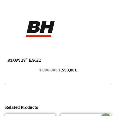
ATOM 29" EA622
1.990,00
€
1.550,00
€
Related Products