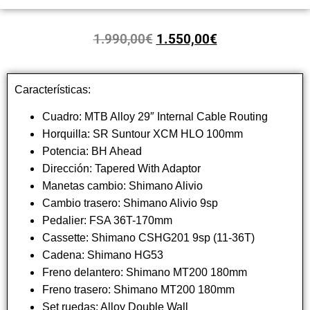
1.990,00
€
1.550,00
€
Características:
Cuadro: MTB Alloy 29″ Internal Cable Routing
Horquilla: SR Suntour XCM HLO 100mm
Potencia: BH Ahead
Dirección: Tapered With Adaptor
Manetas cambio: Shimano Alivio
Cambio trasero: Shimano Alivio 9sp
Pedalier: FSA 36T-170mm
Cassette: Shimano CSHG201 9sp (11-36T)
Cadena: Shimano HG53
Freno delantero: Shimano MT200 180mm
Freno trasero: Shimano MT200 180mm
Set ruedas: Alloy Double Wall