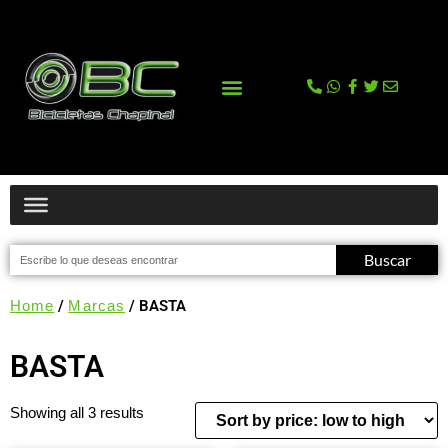
La tienda
Comprar en Tienda Online
Buscar
Home
/
Marcas
/ BASTA
BASTA
Showing all 3 results