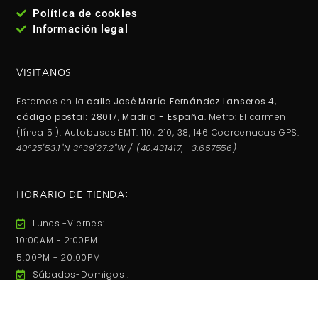
Política de cookies
Información legal
VISITANOS
Estamos en la
calle José María Fernández Lanseros 4,
código postal: 28017, Madrid - España
. Metro: El carmen
(línea 5 ). Autobuses EMT: 110, 210, 38, 146 Coordenadas GPS:
40°25'53.1"N 3°39'27.2"W / (40.431417, -3.657556)
HORARIO DE TIENDA:
Lunes -Viernes:
10:00AM - 2:00PM
5:00PM - 20:00PM
Sábados-Domigos :
Cerrado