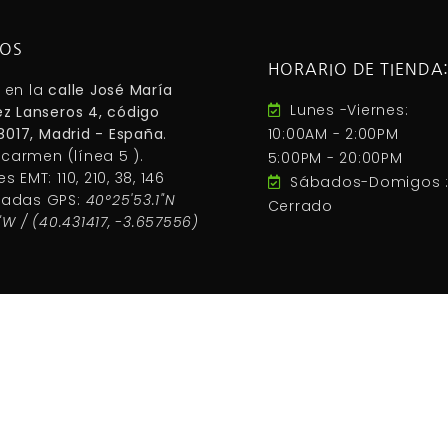
NOS
HORARIO DE TIENDA
 en la
calle José María
Lunes -Viernes:
z Lanseros 4, código
28017, Madrid - España
.
10:00AM - 2:00PM
 carmen (línea 5 ).
5:00PM - 20:00PM
 EMT: 110, 210, 38, 146
Sábados-Domigos 
adas GPS:
40°25'53.1"N
Cerrado
"W / (40.431417, -3.657556)