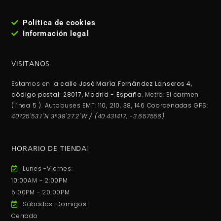
Política de cookies
Información legal
VISITANOS
Estamos en la
calle José María Fernández Lanseros 4,
código postal: 28017, Madrid - España
. Metro: El carmen
(línea 5 ). Autobuses EMT: 110, 210, 38, 146 Coordenadas GPS:
40°25'53.1"N 3°39'27.2"W / (40.431417, -3.657556)
HORARIO DE TIENDA:
Lunes -Viernes:
10:00AM - 2:00PM
5:00PM - 20:00PM
Sábados-Domigos :
Cerrado