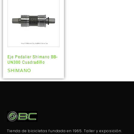
Eje Pedalier Shimano BB-
UN300 Cuadradillo
SHIMANO
Tienda de bicicletas fundada en 1965. Taller y exposición.