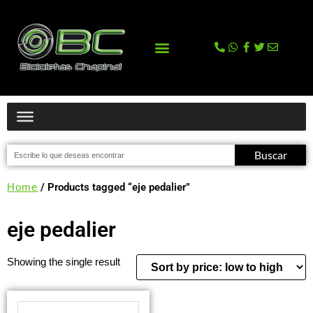
La tienda
Comprar en Tienda Online
Buscar
Home
/ Products tagged “eje pedalier”
eje pedalier
Showing the single result